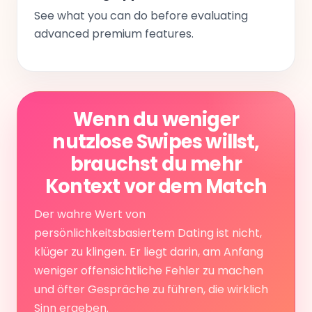
See what you can do before evaluating
advanced premium features.
Wenn du weniger
nutzlose Swipes willst,
brauchst du mehr
Kontext vor dem Match
Der wahre Wert von
persönlichkeitsbasiertem Dating ist nicht,
klüger zu klingen. Er liegt darin, am Anfang
weniger offensichtliche Fehler zu machen
und öfter Gespräche zu führen, die wirklich
Sinn ergeben.