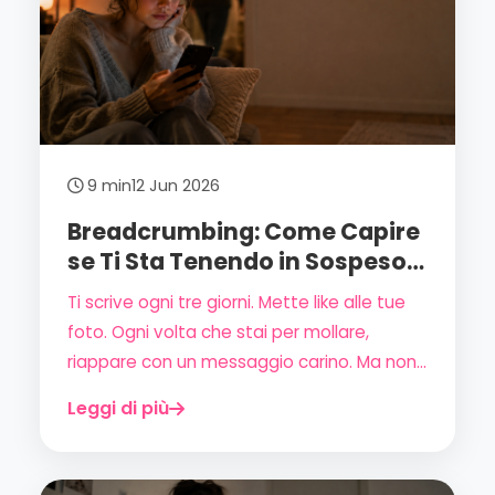
9 min
12 Jun 2026
Breadcrumbing: Come Capire
se Ti Sta Tenendo in Sospeso
(e Come Smettere di
Ti scrive ogni tre giorni. Mette like alle tue
Cascarci)
foto. Ogni volta che stai per mollare,
riappare con un messaggio carino. Ma non
fissa mai niente di concreto, non ti fa mai
Leggi di più
sentire davvero scelta. Questo si chiama
breadcrumbing — e vale la pena capire
esattamente cos'è, perché fa così male e