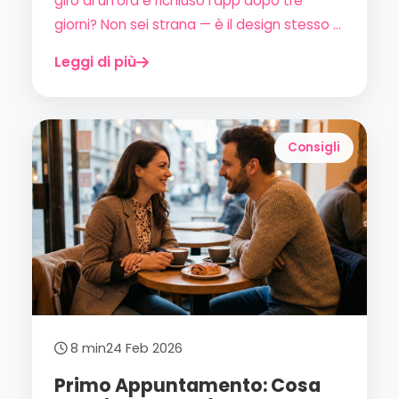
giro di un'ora e richiuso l'app dopo tre
giorni? Non sei strana — è il design stesso di
certe app a non essere pensato per le
Leggi di più
donne. Ecco cosa cercare davvero nel
2026.
Consigli
8 min
24 Feb 2026
Primo Appuntamento: Cosa