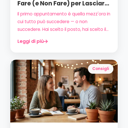
Fare (e Non Fare) per Lasciare
il Segno
Il primo appuntamento è quella mezz'ora in
cui tutto può succedere — o non
succedere. Hai scelto il posto, hai scelto il
look, ma sai davvero come comportarti?
Leggi di più
Ecco la guida completa (e onesta) per
arrivare preparata e goderti l'esperienza
senza ansia.
Consigli