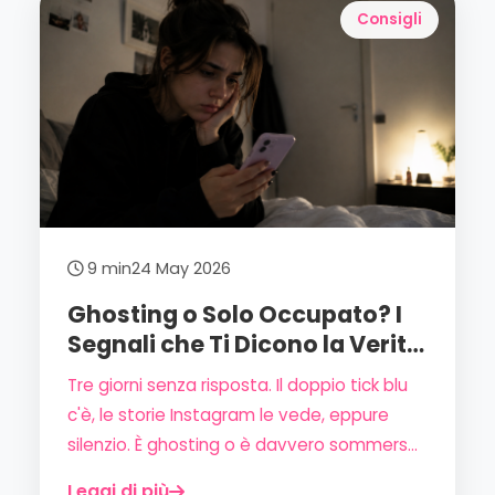
come smettere di cascarci.
Consigli
9 min
24 May 2026
Ghosting o Solo Occupato? I
Segnali che Ti Dicono la Verità
(Senza Illuderti)
Tre giorni senza risposta. Il doppio tick blu
c'è, le storie Instagram le vede, eppure
silenzio. È ghosting o è davvero sommerso
di lavoro? Ecco come riconoscere la
Leggi di più