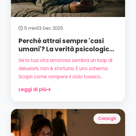
5 min
03 Dec 2025
Perché attrai sempre 'casi
umani'? La verità psicologica
(e come smettere)
Se la tua vita amorosa sembra un loop di
delusioni, non è sfortuna. È uno schema.
Scopri come rompere il ciclo tossico
usando la psicologia (e non l'oroscopo) per
Leggi di più
filtrare chi non ti merita prima ancora di
uscire.
Consigli