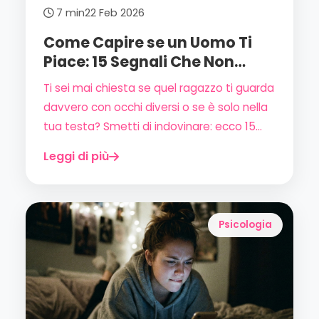
7 min
22 Feb 2026
Come Capire se un Uomo Ti
Piace: 15 Segnali Che Non
Mentono Mai
Ti sei mai chiesta se quel ragazzo ti guarda
davvero con occhi diversi o se è solo nella
tua testa? Smetti di indovinare: ecco 15
segnali concreti — e scientificamente
Leggi di più
fondati — per capire se un uomo è davvero
attratto da te.
Psicologia