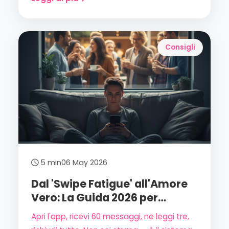
differenza — senza impazzire e senza
perdere la tua dignità.
Consigli
5 min
06 May 2026
Dal 'Swipe Fatigue' all'Amore
Vero: La Guida 2026 per
Trovare Connessioni
Apri l'app, ricevi 60 messaggi, ne leggi tre,
Autentiche