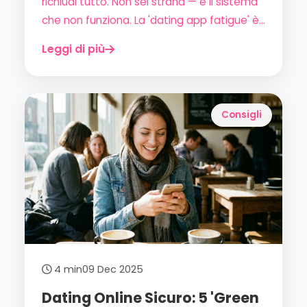
richiudi tutto. Non sei strana — è il sistema
che non funziona. La 'dating app fatigue' è
il problema numero uno del 2026. Scopri
Leggi di più
come uscirne.
Consigli
4 min
09 Dec 2025
Dating Online Sicuro: 5 'Green