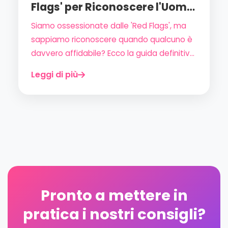
Flags' per Riconoscere l'Uomo
Giusto (e schivare i Fake)
Siamo ossessionate dalle 'Red Flags', ma
sappiamo riconoscere quando qualcuno è
davvero affidabile? Ecco la guida definitiva
alle 'Green Flags' per vivere il dating online
Leggi di più
senza ansia e in totale sicurezza.
Pronto a mettere in
pratica i nostri consigli?