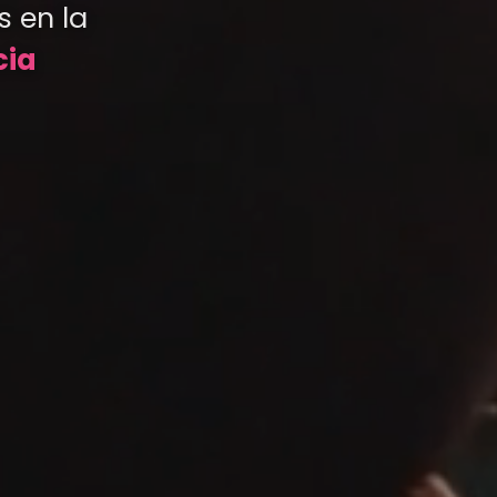
 en la
cia