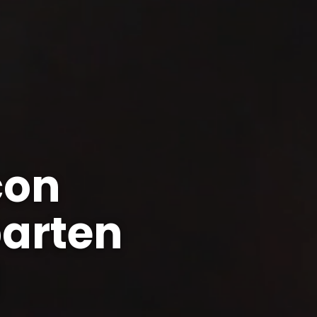
con
arten
d