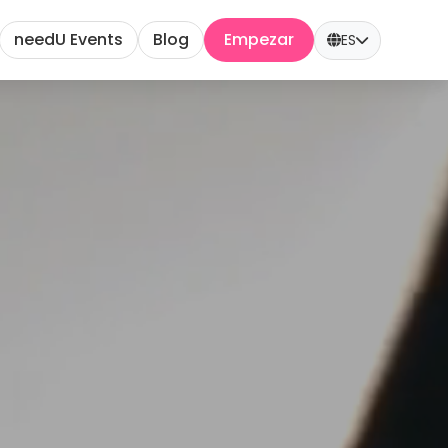
needU Events
Blog
Empezar
ES