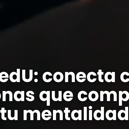
edU: conecta 
onas que comp
tu mentalida