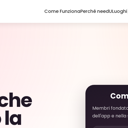
Come Funziona
Perché needU
Luoghi
 che
Com
 la
Membri fondator
dell'app e nell