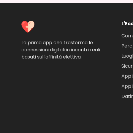
L'Ec
Come
La prima app che trasforma le
Perc
connessioni digitali in incontri reali
Luog
basati sull'affinità elettiva.
Sicu
App i
App i
Dati