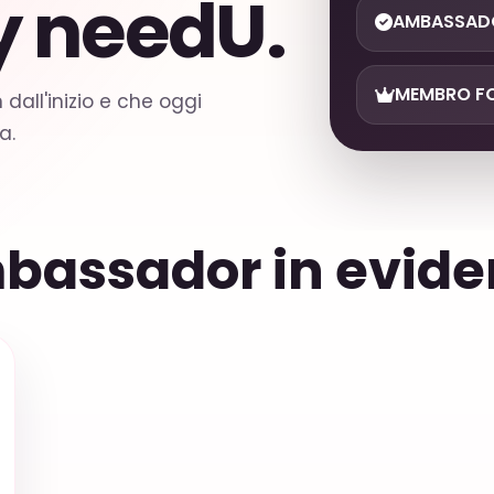
 needU.
AMBASSADO
MEMBRO F
all'inizio e che oggi
a.
bassador in evide