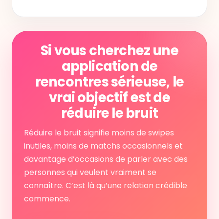
Si vous cherchez une
application de
rencontres sérieuse, le
vrai objectif est de
réduire le bruit
Réduire le bruit signifie moins de swipes
inutiles, moins de matchs occasionnels et
davantage d’occasions de parler avec des
personnes qui veulent vraiment se
connaître. C’est là qu’une relation crédible
commence.