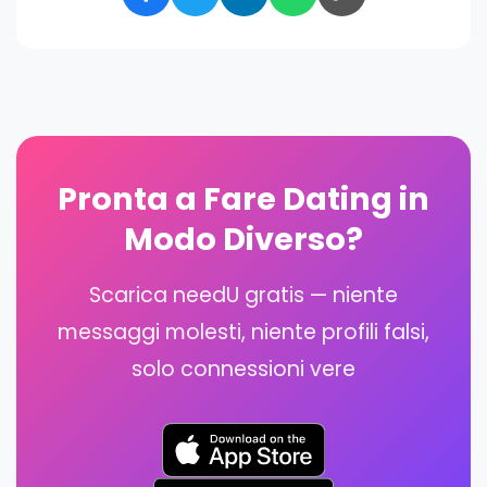
Pronta a Fare Dating in
Modo Diverso?
Scarica needU gratis — niente
messaggi molesti, niente profili falsi,
solo connessioni vere