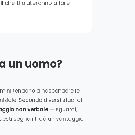
li
che ti aiuteranno a fare
ci a un uomo?
 uomini tendono a nascondere le
iziale. Secondo diversi studi di
aggio non verbale
— sguardi,
uesti segnali ti dà un vantaggio