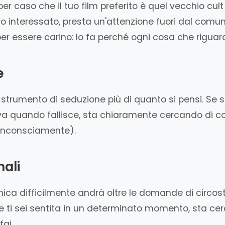
caso che il tuo film preferito è quel vecchio cult de
nteressato, presta un'attenzione fuori dal comune a
fa per essere carino: lo fa perché ogni cosa che rigu
e
rumento di seduzione più di quanto si pensi. Se si 
ova quando fallisce, sta chiaramente cercando di con
 inconsciamente).
nali
a difficilmente andrà oltre le domande di circosta
ome ti sei sentita in un determinato momento, sta ce
fai.