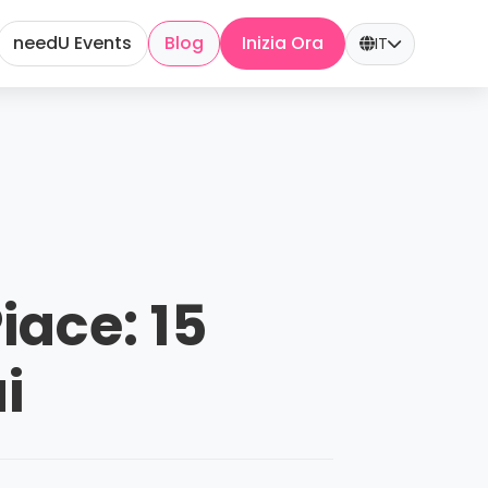
needU Events
Blog
Inizia Ora
IT
iace: 15
i