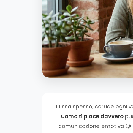
Ti fissa spesso, sorride ogni v
uomo ti piace davvero
può
comunicazione emotiva 😅. 