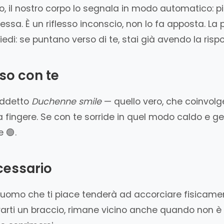
 il nostro corpo lo segnala in modo automatico: pie
essa. È un riflesso inconscio, non lo fa apposta. La
iedi: se puntano verso di te, stai già avendo la risp
rso con te
siddetto
Duchenne smile
— quello vero, che coinvolge
da fingere. Se con te sorride in quel modo caldo e ge
 🟢.
ecessario
 uomo che ti piace tenderà ad accorciare fisicament
rarti un braccio, rimane vicino anche quando non 