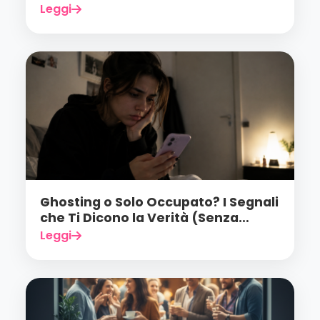
Smettere di Cascarci)
Leggi
Ghosting o Solo Occupato? I Segnali
che Ti Dicono la Verità (Senza
Illuderti)
Leggi