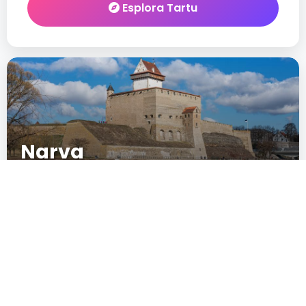
Esplora Tartu
Narva
03
New
IN CRESCITA
POPOLARITÀ
Esplora Narva