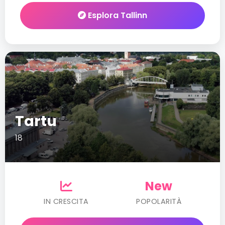
Esplora Tallinn
Tartu
18
New
IN CRESCITA
POPOLARITÀ