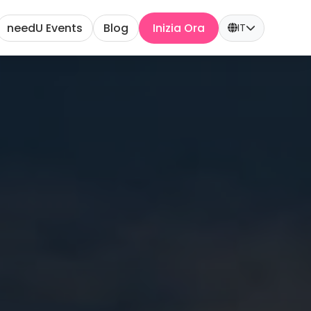
needU Events
Blog
Inizia Ora
IT