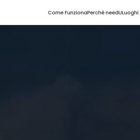
Come Funziona
Perché needU
Luoghi