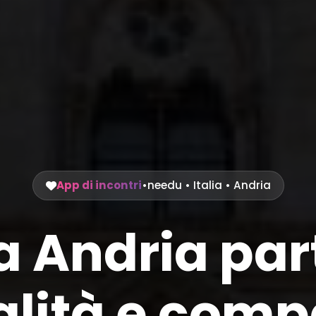
App di incontri
•
needu
•
Italia
• Andria
 a Andria pa
lità e compa