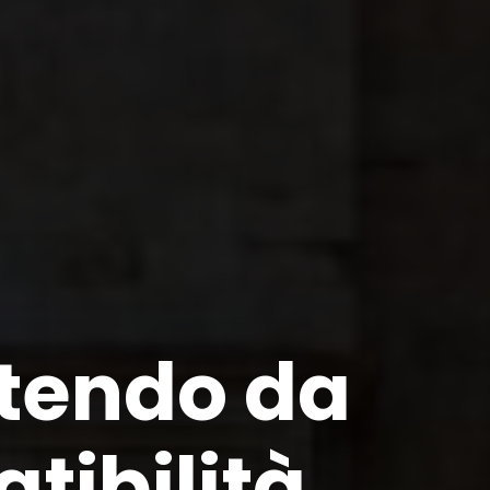
rtendo da
tibilità