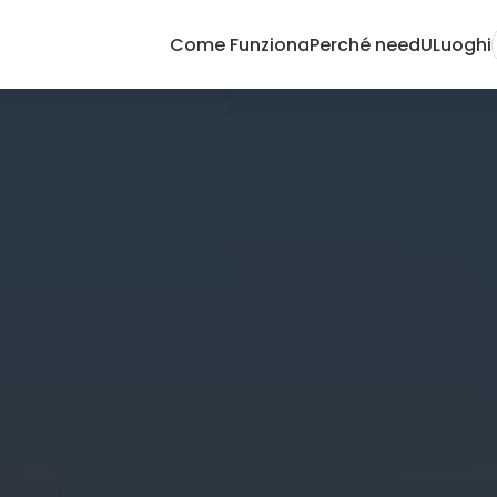
Come Funziona
Perché needU
Luoghi