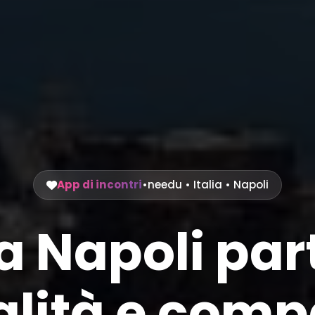
App di incontri
•
needu
•
Italia
• Napoli
 a Napoli pa
lità e compa