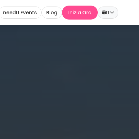
needU Events
Blog
Inizia Ora
IT