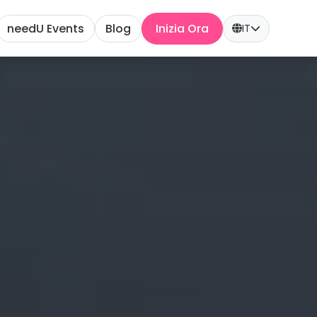
needU Events
Blog
Inizia Ora
IT