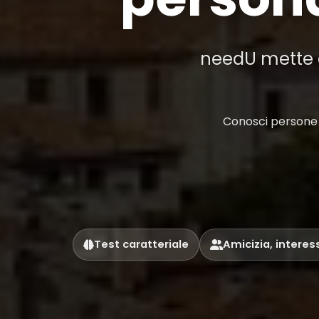
needU mette al
Conosci persone a
Test caratteriale
Amicizia, interes