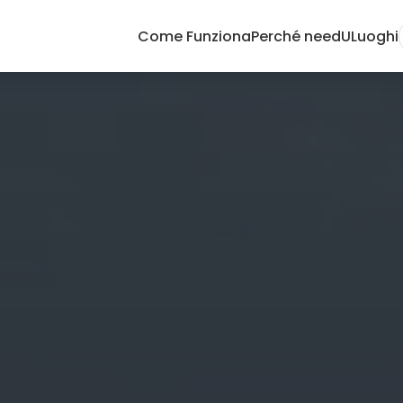
Come Funziona
Perché needU
Luoghi