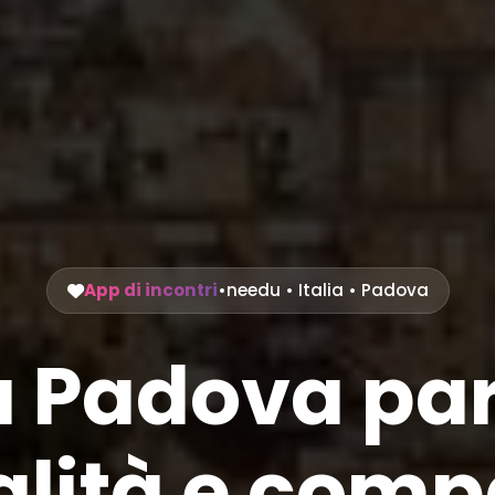
App di incontri
•
needu
•
Italia
• Padova
 a Padova pa
lità e compa