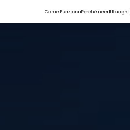
Come Funziona
Perché needU
Luoghi