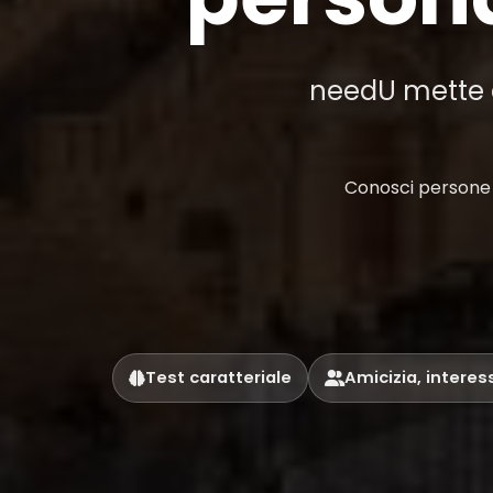
needU mette al
Conosci persone a
Test caratteriale
Amicizia, interes