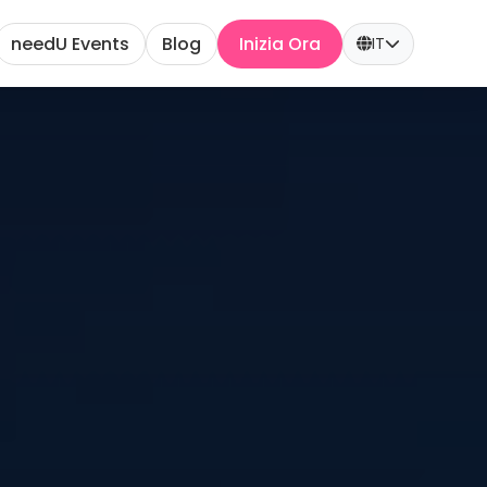
needU Events
Blog
Inizia Ora
IT