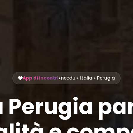
App di incontri
•
needu
•
Italia
• Perugia
a Perugia p
lità e compa