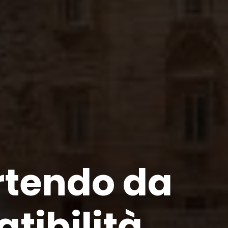
artendo da
tibilità