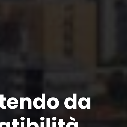
rtendo da
tibilità