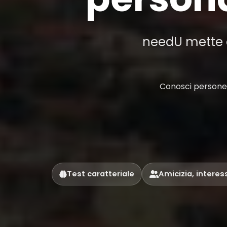
needU mette al
Conosci persone a
Test caratteriale
Amicizia, interes