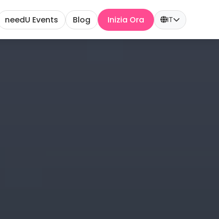
needU Events
Blog
Inizia Ora
IT