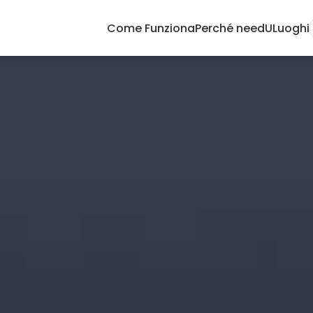
Come Funziona
Perché needU
Luoghi