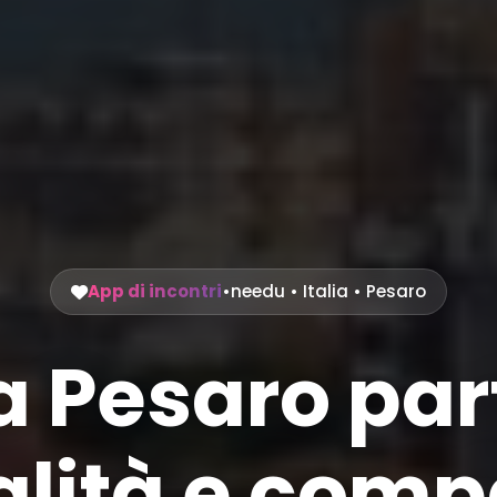
App di incontri
•
needu
•
Italia
• Pesaro
 a Pesaro pa
lità e compa