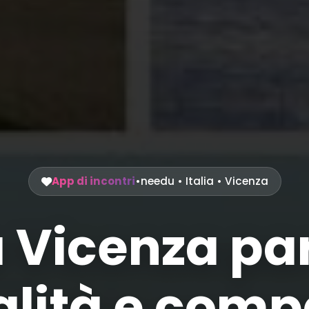
App di incontri
•
needu
•
Italia
• Vicenza
a Vicenza p
lità e compa