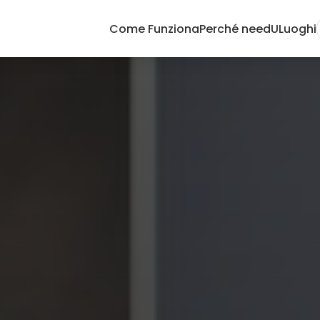
Come Funziona
Perché needU
Luoghi