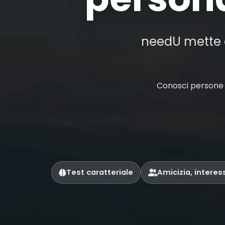
needU mette al
Conosci persone a
Test caratteriale
Amicizia, interes