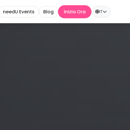
needU Events
Blog
Inizia Ora
IT