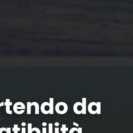
artendo da
tibilità