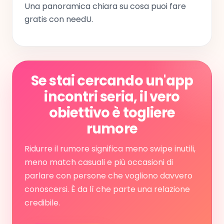
Una panoramica chiara su cosa puoi fare
gratis con needU.
Se stai cercando un'app
incontri seria, il vero
obiettivo è togliere
rumore
Ridurre il rumore significa meno swipe inutili,
meno match casuali e più occasioni di
parlare con persone che vogliono davvero
conoscersi. È da lì che parte una relazione
credibile.