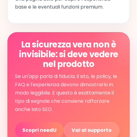
base e le eventuali funzioni premium.
La sicurezza vera non è
invisibile: si deve vedere
nel prodotto
Se un'app parla di fiducia, il sito, le policy, le
FAQ e l'esperienza devono dimostrarlo in
modo leggibile. E questo è esattamente il
tipo di segnale che conviene rafforzare
anche lato SEO.
Scopri needU
Vai al supporto