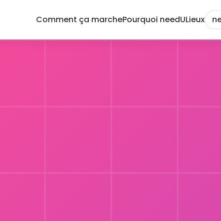
Comment ça marche
Pourquoi needU
Lieux
ne