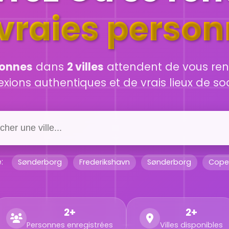
vraies perso
sonnes
dans
2 villes
attendent de vous ren
ions authentiques et de vrais lieux de soc
:
Sønderborg
Frederikshavn
Sønderborg
Cope
2+
2+
Personnes enregistrées
Villes disponibles