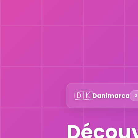
🇩🇰
Danimarca
2
Découv