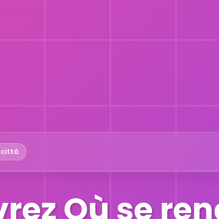
 città
rez Où se ren