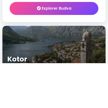
Explorer Budva
Kotor
Europe
New
IN CRESCITA
POPULARITÉ