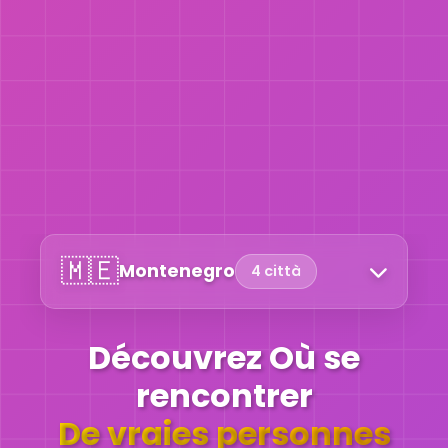
🇲🇪
Montenegro
4 città
Découvrez Où se
rencontrer
De vraies personnes