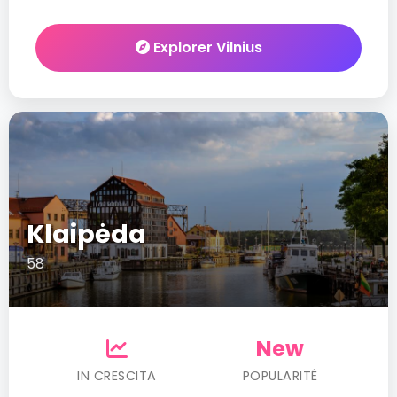
Explorer Vilnius
Klaipėda
58
New
IN CRESCITA
POPULARITÉ