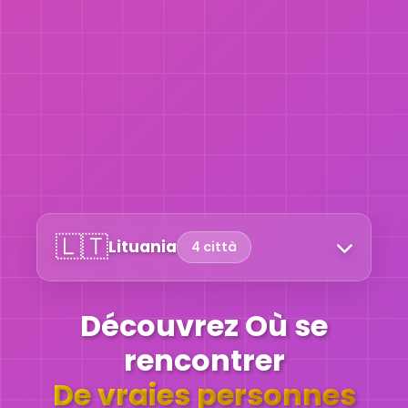
🇱🇹
Lituania
4 città
Découvrez Où se
rencontrer
De vraies personnes