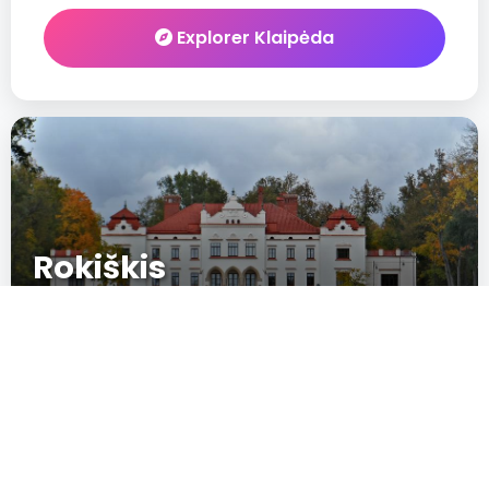
Explorer Klaipėda
Rokiškis
60
New
IN CRESCITA
POPULARITÉ