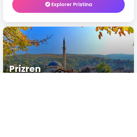
Explorer Pristina
Prizren
10097361
New
IN CRESCITA
POPULARITÉ
Explorer Prizren