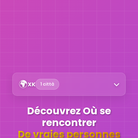
🌍
XK
1 città
Découvrez Où se
rencontrer
De vraies personnes