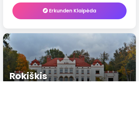
Erkunden Klaipėda
Rokiškis
60
New
IN CRESCITA
POPULARITÄT