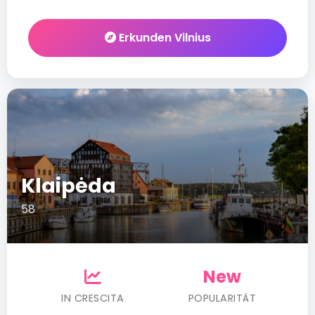
Erkunden Vilnius
Klaipėda
58
New
IN CRESCITA
POPULARITÄT