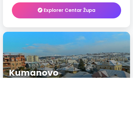
Explorer Centar Župa
Kumanovo
D7
New
IN CRESCITA
POPULARITÉ