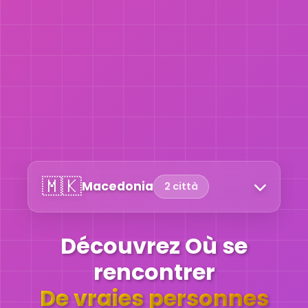
🇲🇰
Macedonia
2 città
Découvrez Où se
rencontrer
De vraies personnes