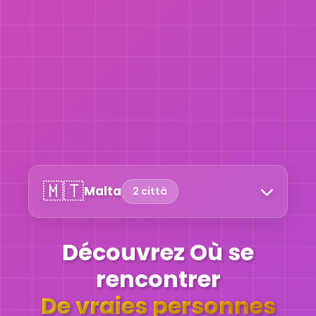
🇲🇹
Malta
2 città
Découvrez Où se
rencontrer
De vraies personnes