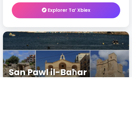
Explorer Ta’ Xbiex
San Pawl il-Baħar
52
New
IN CRESCITA
POPULARITÉ