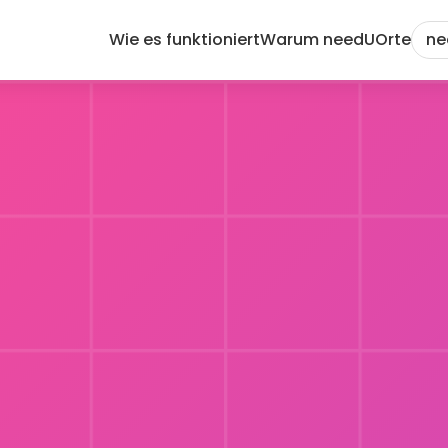
Wie es funktioniert
Warum needU
Orte
ne