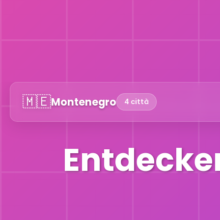
🇲🇪
Montenegro
4 città
Entdecken 