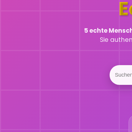
E
5 echte Mensc
Sie authe