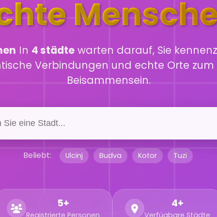
chte Mensch
hen
In
4 städte
warten darauf, Sie kennenz
ntische Verbindungen und echte Orte zum 
Beisammensein.
Beliebt:
Ulcinj
Budva
Kotor
Tuzi
5+
4+
Registrierte Personen
Verfügbare Städte