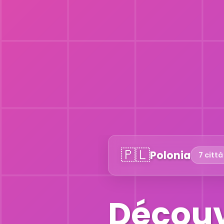
🇵🇱
Polonia
7 città
Découv