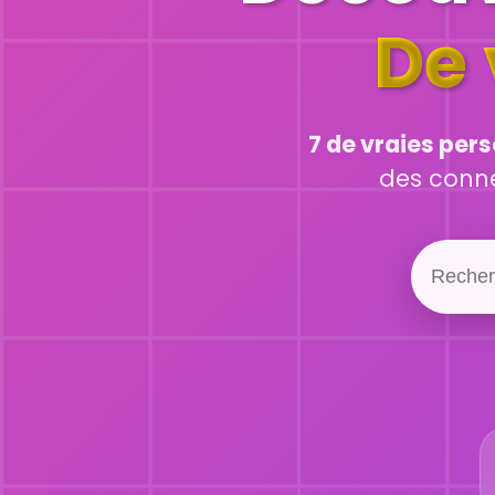
De 
7 de vraies per
des connex