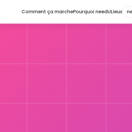
Comment ça marche
Pourquoi needU
Lieux
ne