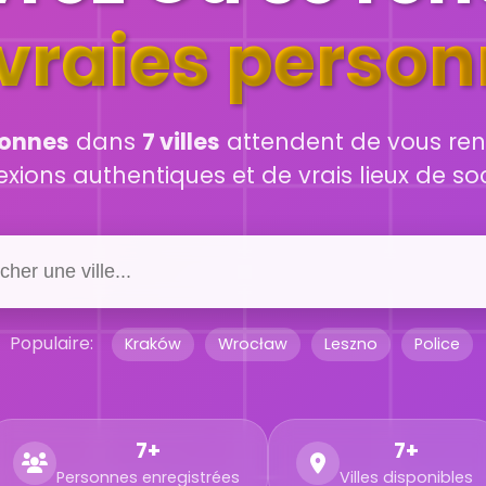
vraies perso
sonnes
dans
7 villes
attendent de vous ren
ions authentiques et de vrais lieux de soc
Populaire:
Kraków
Wrocław
Leszno
Police
7+
7+
Personnes enregistrées
Villes disponibles