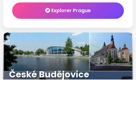
Explorer Prague
České Budějovice
79
New
IN CRESCITA
POPULARITÉ