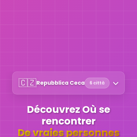
🇨🇿
Repubblica Ceca
6 città
Découvrez Où se
rencontrer
De vraies personnes