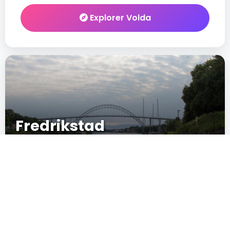
Explorer Volda
Fredrikstad
13
New
IN CRESCITA
POPULARITÉ