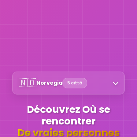
🇳🇴
Norvegia
5 città
Découvrez Où se
rencontrer
De vraies personnes