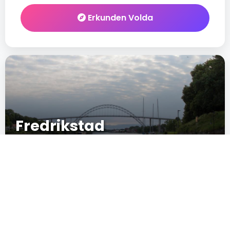
Erkunden Volda
Fredrikstad
13
New
IN CRESCITA
POPULARITÄT