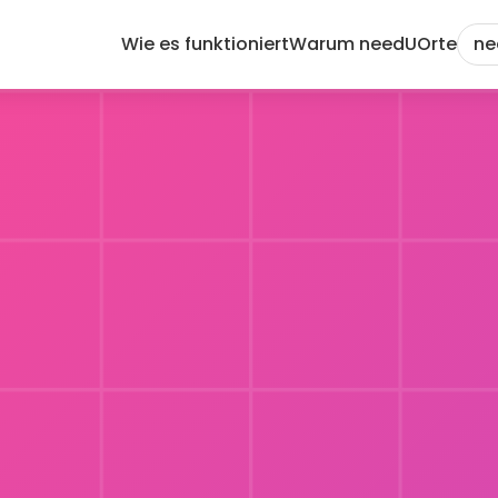
Wie es funktioniert
Warum needU
Orte
ne