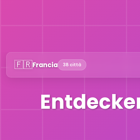
🇫🇷
Francia
38 città
Entdecken 