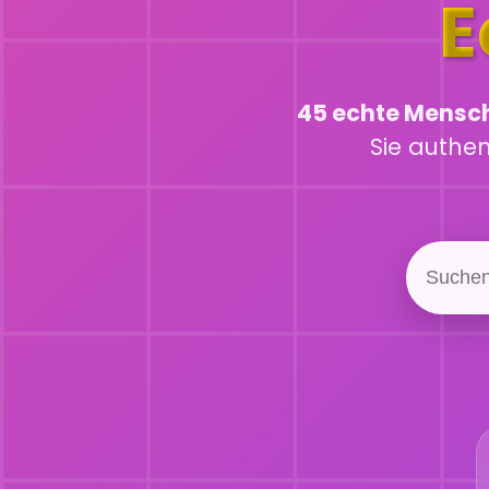
E
45 echte Mensc
Sie authe