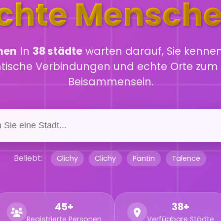
chte Mensch
hen
In
38 städte
warten darauf, Sie kennen
ntische Verbindungen und echte Orte zum 
Beisammensein.
Beliebt:
Clichy
Clichy
Pantin
Talence
45+
38+
Registrierte Personen
Verfügbare Städte