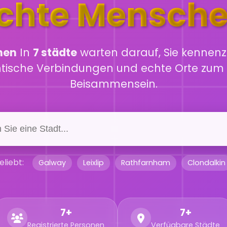
chte Mensch
hen
In
7 städte
warten darauf, Sie kennenz
ntische Verbindungen und echte Orte zum 
Beisammensein.
eliebt:
Galway
Leixlip
Rathfarnham
Clondalkin
7+
7+
Registrierte Personen
Verfügbare Städte