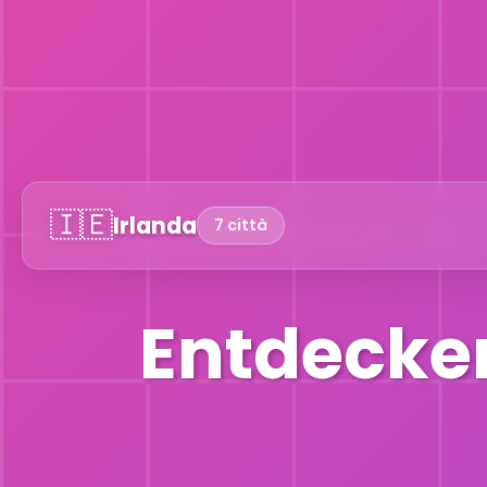
🇮🇪
Irlanda
7 città
Entdecken 