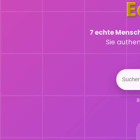
E
7 echte Mensc
Sie authe
B