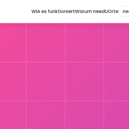
Wie es funktioniert
Warum needU
Orte
ne