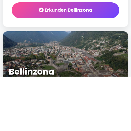
Erkunden Bellinzona
Bellinzona
Europe
New
IN CRESCITA
POPULARITÄT