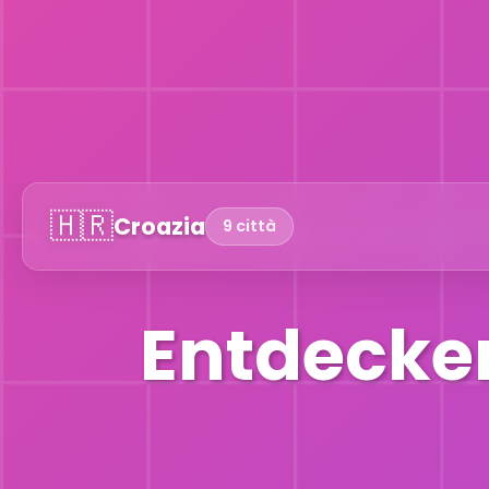
🇭🇷
Croazia
9 città
Entdecken 