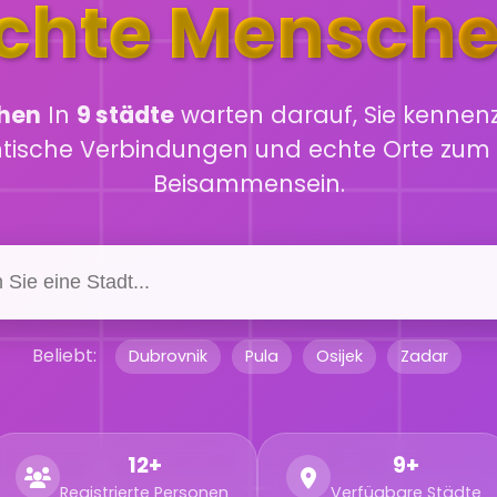
chte Mensch
chen
In
9 städte
warten darauf, Sie kennenz
ntische Verbindungen und echte Orte zum 
Beisammensein.
Beliebt:
Dubrovnik
Pula
Osijek
Zadar
12+
9+
Registrierte Personen
Verfügbare Städte