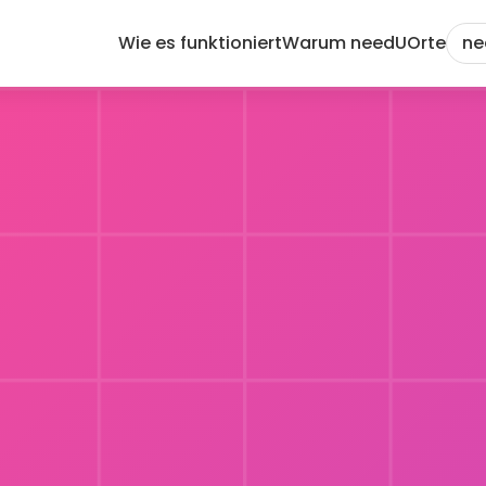
Wie es funktioniert
Warum needU
Orte
ne