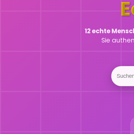
E
12 echte Mens
Sie authe