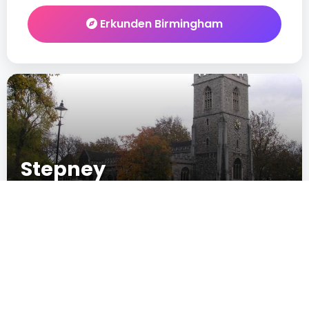
Erkunden Birmingham
Stepney
ENG
New
IN CRESCITA
POPULARITÄT