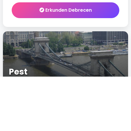
Erkunden Debrecen
Pest
05
New
IN CRESCITA
POPULARITÄT